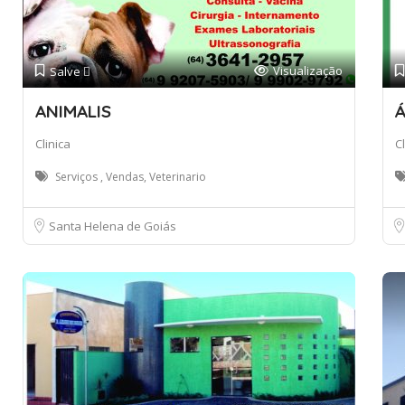
Visualização
Salve 
ANIMALIS
Á
Clinica
Cl
Serviços , Vendas, Veterinario
Santa Helena de Goiás