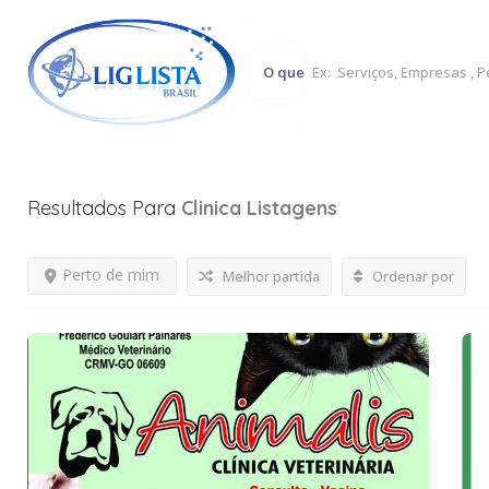
O que
Resultados Para
Clinica
Listagens
Perto de mim
Melhor partida
Ordenar por